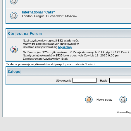
International "Cats"
London, Prague, Duesseldorf, Moscow...
Kto jest na Forum
Nasi użytkownicy napisali
632
wiadomości
Mamy
50
zarejestrowanych użytkowników
Ostatnio zarejestrował się
Myszołap
Na Forum jest
175
użytkowników :: 0 Zarejestrowanych, 0 Ukrytych i 175 Gości
Najwięcej użytkowników
1535
było obecnych Czw Lis 13, 2025 9:00 pm
Zarejestrowani Użytkownicy: Brak
Te dane pokazują użytkowników aktywnych przez ostatnie 5 minut
Zaloguj
Użytkownik:
Hasło:
Nowe posty
Powered by