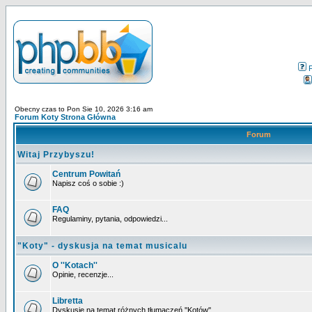
Obecny czas to Pon Sie 10, 2026 3:16 am
Forum Koty Strona Główna
Forum
Witaj Przybyszu!
Centrum Powitań
Napisz coś o sobie :)
FAQ
Regulaminy, pytania, odpowiedzi...
"Koty" - dyskusja na temat musicalu
O ''Kotach''
Opinie, recenzje...
Libretta
Dyskusje na temat różnych tłumaczeń ''Kotów''