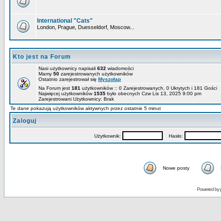
International "Cats"
London, Prague, Duesseldorf, Moscow...
Kto jest na Forum
Nasi użytkownicy napisali
632
wiadomości
Mamy
50
zarejestrowanych użytkowników
Ostatnio zarejestrował się
Myszołap
Na Forum jest
181
użytkowników :: 0 Zarejestrowanych, 0 Ukrytych i 181 Gości
Najwięcej użytkowników
1535
było obecnych Czw Lis 13, 2025 9:00 pm
Zarejestrowani Użytkownicy: Brak
Te dane pokazują użytkowników aktywnych przez ostatnie 5 minut
Zaloguj
Użytkownik:
Hasło:
Nowe posty
Powered by