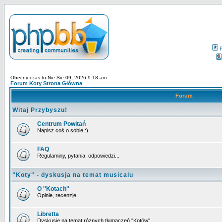
Obecny czas to Nie Sie 09, 2026 9:18 am
Forum Koty Strona Główna
Forum
Witaj Przybyszu!
Centrum Powitań
Napisz coś o sobie :)
FAQ
Regulaminy, pytania, odpowiedzi...
"Koty" - dyskusja na temat musicalu
O ''Kotach''
Opinie, recenzje...
Libretta
Dyskusje na temat różnych tłumaczeń ''Kotów''