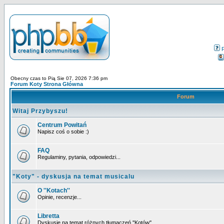
Obecny czas to Pią Sie 07, 2026 7:36 pm
Forum Koty Strona Główna
Forum
Witaj Przybyszu!
Centrum Powitań
Napisz coś o sobie :)
FAQ
Regulaminy, pytania, odpowiedzi...
"Koty" - dyskusja na temat musicalu
O ''Kotach''
Opinie, recenzje...
Libretta
Dyskusje na temat różnych tłumaczeń ''Kotów''