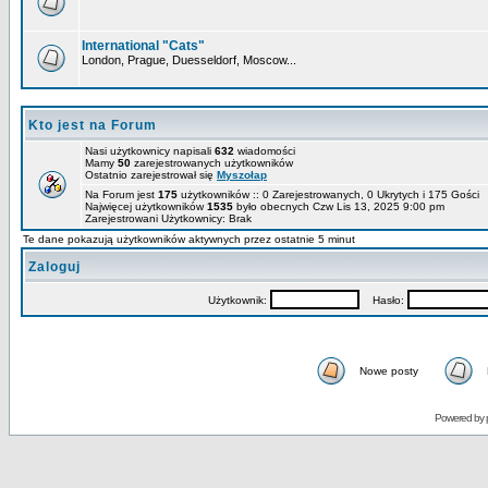
International "Cats"
London, Prague, Duesseldorf, Moscow...
Kto jest na Forum
Nasi użytkownicy napisali
632
wiadomości
Mamy
50
zarejestrowanych użytkowników
Ostatnio zarejestrował się
Myszołap
Na Forum jest
175
użytkowników :: 0 Zarejestrowanych, 0 Ukrytych i 175 Gości
Najwięcej użytkowników
1535
było obecnych Czw Lis 13, 2025 9:00 pm
Zarejestrowani Użytkownicy: Brak
Te dane pokazują użytkowników aktywnych przez ostatnie 5 minut
Zaloguj
Użytkownik:
Hasło:
Nowe posty
Powered by