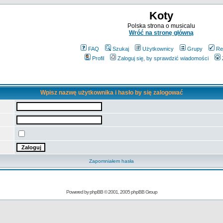
Koty
Polska strona o musicalu
Wróć na stronę główną
FAQ
Szukaj
Użytkownicy
Grupy
Re
Profil
Zaloguj się, by sprawdzić wiadomości
Wpisz nazwę użytkownika i hasło by się zalogować
Zapomniałem hasła
Powered by
phpBB
© 2001, 2005 phpBB Group