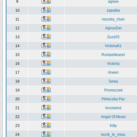
9
agnee
10
zapalka
11
myszka_chan
12
AgnusDei
13
Zuza55
14
Victoria61
15
Rumpelteazer
16
Victoria
17
Arwen
18
Sowa
19
Promyczek
20
Plmeczka Pac
21
rincewind
22
Angel Of Music
23
Kitty
24
kocik_le_miau