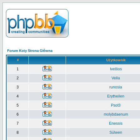
Forum Koty Strona Główna
#
Użytkownik
1
Ivellios
2
Vella
3
runosia
4
Erytheilen
5
Psot3
6
molybdaenum
7
Enessis
8
Súlwen