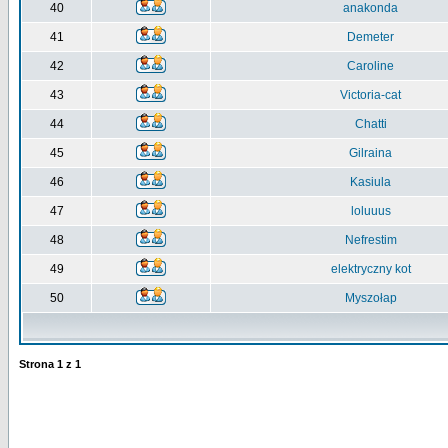
40
anakonda
41
Demeter
42
Caroline
43
Victoria-cat
44
Chatti
45
Gilraina
46
Kasiula
47
loluuus
48
Nefrestim
49
elektryczny kot
50
Myszołap
Strona
1
z
1