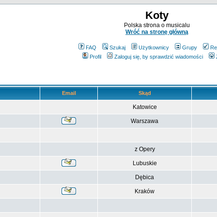
Koty
Polska strona o musicalu
Wróć na stronę główną
FAQ
Szukaj
Użytkownicy
Grupy
Re
Profil
Zaloguj się, by sprawdzić wiadomości
Email
Skąd
Katowice
Warszawa
z Opery
Lubuskie
Dębica
Kraków