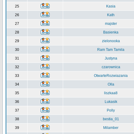
25
Kasia
26
Kath
27
majster
28
Basienka
29
zielonooka
30
Ram Tam Tamila
31
Justyna
32
czarownica
33
OtwarteRozwiazania
34
Olla
35
liszkaa8
36
Lukasik
37
Polly
38
bestia_01
39
Milamber