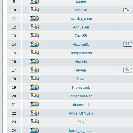
9
agnee
10
zapalka
11
myszka_chan
12
AgnusDei
13
Zuza55
14
Victoria61
15
Rumpelteazer
16
Victoria
17
Arwen
18
Sowa
19
Promyczek
20
Plmeczka Pac
21
rincewind
22
Angel Of Music
23
Kitty
24
kocik_le_miau