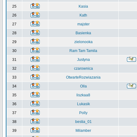
25
Kasia
26
Kath
27
majster
28
Basienka
29
zielonooka
30
Ram Tam Tamila
31
Justyna
32
czarownica
33
OtwarteRozwiazania
34
Olla
35
liszkaa8
36
Lukasik
37
Polly
38
bestia_01
39
Milamber