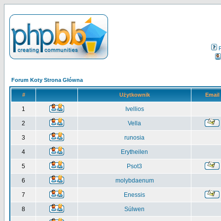
Forum Koty Strona Główna
#
Użytkownik
Email
1
Ivellios
2
Vella
3
runosia
4
Erytheilen
5
Psot3
6
molybdaenum
7
Enessis
8
Súlwen