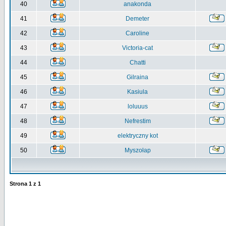
40
anakonda
41
Demeter
42
Caroline
43
Victoria-cat
44
Chatti
45
Gilraina
46
Kasiula
47
loluuus
48
Nefrestim
49
elektryczny kot
50
Myszołap
Strona
1
z
1