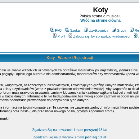
Koty
Polska strona o musicalu
Wróć na stronę główną
FAQ
Szukaj
Użytkownicy
Grupy
Re
Profil
Zaloguj się, by sprawdzić wiadomości
Koty - Warunki Rejestracji
 celu usuwanie wszelkich uznawanych za obraźliwe materiałów jak najszybciej, jednakże nie
poglądy i opinie jego autora a nie administratorów, moderatorów czy webmasterów (poza wi
h, wulgarnych, oszczerczych, nienawistnych, zawierających groźby i innych materiałów, k
 z listy użytkowników (wraz z powiadomieniem odpowiednich władz). Aby wspomóc te działa
o forum mają prawo do usuwania, zmiany lub zamykania każdego wątku w każdej chwili jeśli
w bazie danych. Informacje te nie będą podawane bez twojej zgody żadnym osobom ani pod
amania hackerskie prowadzące do pozyskania tych danych.
nformacji na twoim komputerze. Te cookies nie zawierają żadnych informacji, które podałeś 
ormacji oraz hasła (i dla przesłania nowego hasła, gdybyś zapomniał stare).
arunki.
Zgadzam Się na te warunki i mam
powyżej
13 lat
Zgadzam Się na te warunki i mam
poniżej
13 lat