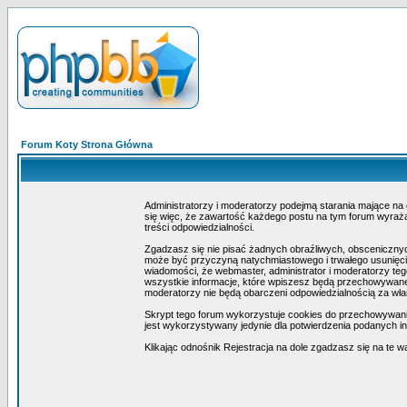
Forum Koty Strona Główna
Administratorzy i moderatorzy podejmą starania mające na
się więc, że zawartość każdego postu na tym forum wyraża 
treści odpowiedzialności.
Zgadzasz się nie pisać żadnych obraźliwych, obscenicznyc
może być przyczyną natychmiastowego i trwałego usunięcia
wiadomości, że webmaster, administrator i moderatorzy teg
wszystkie informacje, które wpiszesz będą przechowywane 
moderatorzy nie będą obarczeni odpowiedzialnością za wł
Skrypt tego forum wykorzystuje cookies do przechowywania i
jest wykorzystywany jedynie dla potwierdzenia podanych inf
Klikając odnośnik Rejestracja na dole zgadzasz się na te w