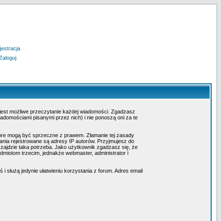
jestracja
Zaloguj
 jest możliwe przeczytanie każdej wiadomości. Zgadzasz
adomościami pisanymi przez nich) i nie ponoszą oni za te
tóre mogą być sprzeczne z prawem. Złamanie tej zasady
nia rejestrowane są adresy IP autorów. Przyjmujesz do
 zajdzie taka potrzeba. Jako użytkownik zgadzasz się, że
miotom trzecim, jednakże webmaster, administrator i
i służą jedynie ułatwieniu korzystania z forum. Adres email