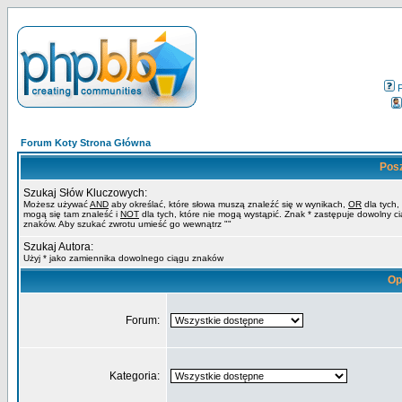
Forum Koty Strona Główna
Pos
Szukaj Słów Kluczowych:
Możesz używać
AND
aby określać, które słowa muszą znaleźć się w wynikach,
OR
dla tych,
mogą się tam znaleść i
NOT
dla tych, które nie mogą wystąpić. Znak * zastępuje dowolny c
znaków. Aby szukać zwrotu umieść go wewnątrz ""
Szukaj Autora:
Użyj * jako zamiennika dowolnego ciągu znaków
Op
Forum:
Kategoria: