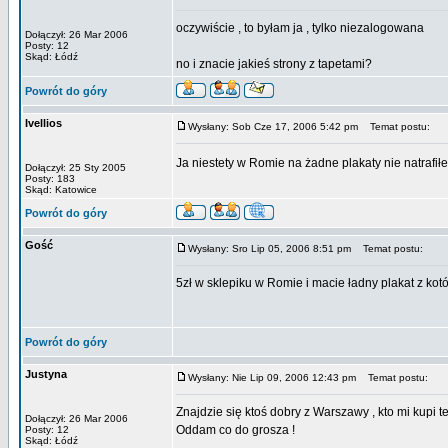
oczywiście , to byłam ja , tylko niezalogowana
Dołączył: 26 Mar 2006
Posty: 12
Skąd: Łódź
no i znacie jakieś strony z tapetami?
Powrót do góry
Ivellios
Wysłany: Sob Cze 17, 2006 5:42 pm
Temat postu:
Ja niestety w Romie na żadne plakaty nie natrafi
Dołączył: 25 Sty 2005
Posty: 183
Skąd: Katowice
Powrót do góry
Gość
Wysłany: Sro Lip 05, 2006 8:51 pm
Temat postu:
5zł w sklepiku w Romie i macie ładny plakat z kot
Powrót do góry
Justyna
Wysłany: Nie Lip 09, 2006 12:43 pm
Temat postu:
Znajdzie się ktoś dobry z Warszawy , kto mi kupi t
Dołączył: 26 Mar 2006
Oddam co do grosza !
Posty: 12
Skąd: Łódź