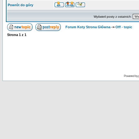
Powrót do góry
Wyświetl posty z ostatnich:
Forum Koty Strona Główna
->
Off - topic
Strona
1
z
1
Powered by